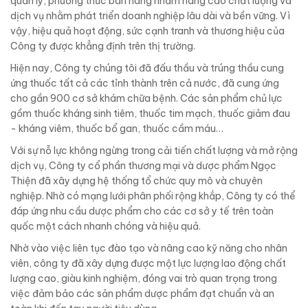
quản lý, phương thức bán hàng nhằm nâng cao chất lượng và
dịch vụ nhằm phát triển doanh nghiệp lâu dài và bền vững. Vì
vậy, hiệu quả hoạt động, sức cạnh tranh và thương hiệu của
Công ty được khẳng định trên thị trường.
Hiện nay, Công ty chúng tôi đã đấu thầu và trúng thầu cung
ứng thuốc tất cả các tỉnh thành trên cả nước, đã cung ứng
cho gần 900 cơ sở khám chữa bệnh. Các sản phẩm chủ lực
gồm thuốc kháng sinh tiêm, thuốc tim mạch, thuốc giảm đau
- kháng viêm, thuốc bổ gan, thuốc cầm máu…
Với sự nỗ lực không ngừng trong cải tiến chất lượng và mở rộng
dịch vụ, Công ty cổ phần thương mại và dược phẩm Ngọc
Thiện đã xây dựng hệ thống tổ chức quy mô và chuyên
nghiệp. Nhờ có mạng lưới phân phối rộng khắp, Công ty có thể
đáp ứng nhu cầu dược phẩm cho các cơ sở y tế trên toàn
quốc một cách nhanh chóng và hiệu quả.
Nhờ vào việc liên tục đào tạo và nâng cao kỹ năng cho nhân
viên, công ty đã xây dựng được một lực lượng lao động chất
lượng cao, giàu kinh nghiệm, đóng vai trò quan trọng trong
việc đảm bảo các sản phẩm dược phẩm đạt chuẩn và an