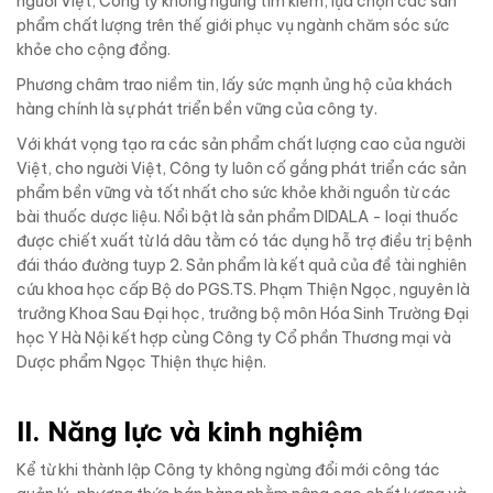
người Việt, Công ty không ngừng tìm kiếm, lựa chọn các sản
phẩm chất lượng trên thế giới phục vụ ngành chăm sóc sức
khỏe cho cộng đồng.
Phương châm trao niềm tin, lấy sức mạnh ủng hộ của khách
hàng chính là sự phát triển bền vững của công ty.
Với khát vọng tạo ra các sản phẩm chất lượng cao của người
Việt, cho người Việt, Công ty luôn cố gắng phát triển các sản
phẩm bền vững và tốt nhất cho sức khỏe khởi nguồn từ các
bài thuốc dược liệu. Nổi bật là sản phẩm DIDALA - loại thuốc
được chiết xuất từ lá dâu tằm có tác dụng hỗ trợ điều trị bệnh
đái tháo đường tuyp 2. Sản phẩm là kết quả của đề tài nghiên
cứu khoa học cấp Bộ do PGS.TS. Phạm Thiện Ngọc, nguyên là
trưởng Khoa Sau Đại học, trưởng bộ môn Hóa Sinh Trường Đại
học Y Hà Nội kết hợp cùng Công ty Cổ phần Thương mại và
Dược phẩm Ngọc Thiện thực hiện.
II. Năng lực và kinh nghiệm
Kể từ khi thành lập Công ty không ngừng đổi mới công tác