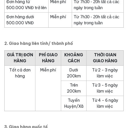
Đơn hàng từ
Miễn phí
Từ 7h30 - 20h tất cả các
500.000 VNĐ trở lên
ngày trong tuần
Đơn hàng dưới
Miễn phí
Từ 7h30 - 20h tất cả các
500.000 VNĐ
ngày trong tuần
2. Giao hàng liên tỉnh/ thành phố
GIÁ TRỊ ĐƠN
PHÍ GIAO
KHOẢNG
THỜI GIAN
HÀNG
HÀNG
CÁCH
GIAO HÀNG
Tất cả đơn
Miễn phí
Dưới
Từ 2 - 3 ngày
hàng
200km
làm việc
Trên
Từ 3 - 5 ngày
200km
làm việc
Tuyến
Từ 4 - 6 ngày
Huyện/Xã
làm việc
3. Giao hàng quốc tế