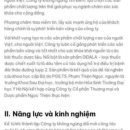
người Việt, Công ty không ngừng tìm kiếm, lựa chọn các sản
phẩm chất lượng trên thế giới phục vụ ngành chăm sóc sức
khỏe cho cộng đồng.
Phương châm trao niềm tin, lấy sức mạnh ủng hộ của khách
hàng chính là sự phát triển bền vững của công ty.
Với khát vọng tạo ra các sản phẩm chất lượng cao của người
Việt, cho người Việt, Công ty luôn cố gắng phát triển các sản
phẩm bền vững và tốt nhất cho sức khỏe khởi nguồn từ các
bài thuốc dược liệu. Nổi bật là sản phẩm DIDALA - loại thuốc
được chiết xuất từ lá dâu tằm có tác dụng hỗ trợ điều trị bệnh
đái tháo đường tuyp 2. Sản phẩm là kết quả của đề tài nghiên
cứu khoa học cấp Bộ do PGS.TS. Phạm Thiện Ngọc, nguyên là
trưởng Khoa Sau Đại học, trưởng bộ môn Hóa Sinh Trường Đại
học Y Hà Nội kết hợp cùng Công ty Cổ phần Thương mại và
Dược phẩm Ngọc Thiện thực hiện.
II. Năng lực và kinh nghiệm
Kể từ khi thành lập Công ty không ngừng đổi mới công tác