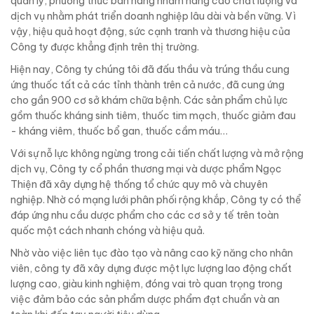
quản lý, phương thức bán hàng nhằm nâng cao chất lượng và
dịch vụ nhằm phát triển doanh nghiệp lâu dài và bền vững. Vì
vậy, hiệu quả hoạt động, sức cạnh tranh và thương hiệu của
Công ty được khẳng định trên thị trường.
Hiện nay, Công ty chúng tôi đã đấu thầu và trúng thầu cung
ứng thuốc tất cả các tỉnh thành trên cả nước, đã cung ứng
cho gần 900 cơ sở khám chữa bệnh. Các sản phẩm chủ lực
gồm thuốc kháng sinh tiêm, thuốc tim mạch, thuốc giảm đau
- kháng viêm, thuốc bổ gan, thuốc cầm máu…
Với sự nỗ lực không ngừng trong cải tiến chất lượng và mở rộng
dịch vụ, Công ty cổ phần thương mại và dược phẩm Ngọc
Thiện đã xây dựng hệ thống tổ chức quy mô và chuyên
nghiệp. Nhờ có mạng lưới phân phối rộng khắp, Công ty có thể
đáp ứng nhu cầu dược phẩm cho các cơ sở y tế trên toàn
quốc một cách nhanh chóng và hiệu quả.
Nhờ vào việc liên tục đào tạo và nâng cao kỹ năng cho nhân
viên, công ty đã xây dựng được một lực lượng lao động chất
lượng cao, giàu kinh nghiệm, đóng vai trò quan trọng trong
việc đảm bảo các sản phẩm dược phẩm đạt chuẩn và an